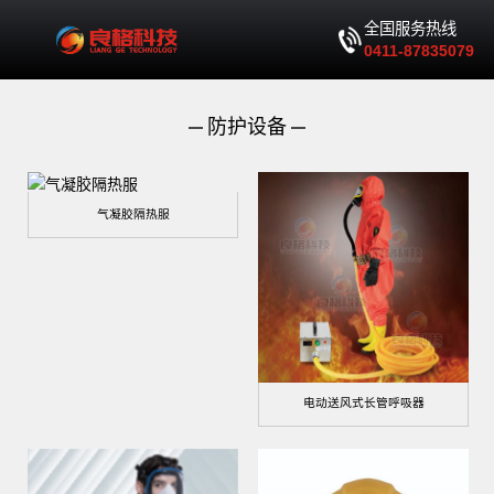
全国服务热线
0411-87835079
防护设备
气凝胶隔热服
电动送风式长管呼吸器